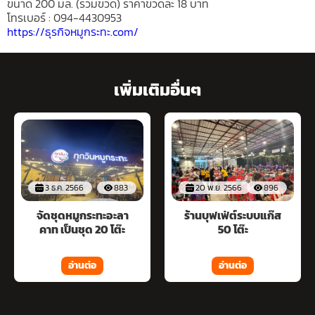
ขนาด 200 มล. (รวมขวด) ราคาขวดละ 18 บาท
โทรเบอร์ : 094-4430953
https://ธุรกิจหมูกระทะ.com/
เพิ่มเติมอื่นๆ
3 ธ.ค. 2566
883
20 พ.ย. 2566
896
จัดชุดหมูกระทะอะลา
ร้านบุฟเฟ่ต์ระบบแก๊ส
คาท เป็นชุด 20 โต๊ะ
50 โต๊ะ
อ่านต่อ
อ่านต่อ