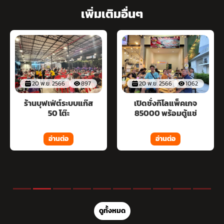
เพิ่มเติมอื่นๆ
20 พ.ย. 2566
897
20 พ.ย. 2566
1062
ร้านบุฟเฟ่ต์ระบบแก๊ส
เปิดชั่งกิโลแพ็คเกจ
50 โต๊ะ
85000 พร้อมตู้แช่
อ่านต่อ
อ่านต่อ
ดูทั้งหมด