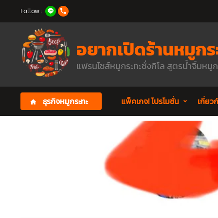
Follow :
อยากเปิดร้านหมูกร
แฟรนไชส์หมูกระทะชั่งกิโล สูตรน้ำจิ้มหมู
ธุรกิจหมูกระทะ
แพ็คเกจ! โปรโมชั่น
เกี่ยว