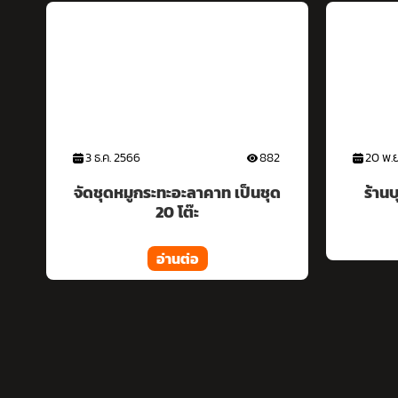
20 พ.ย. 2566
891
20 พ.ย
ด
ร้านบุฟเฟ่ต์ระบบแก๊ส 50 โต๊ะ
เปิดชั่
อ่านต่อ