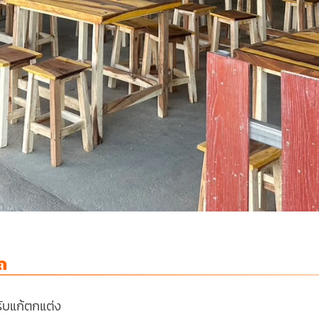
ถ
ับแก้ตกแต่ง