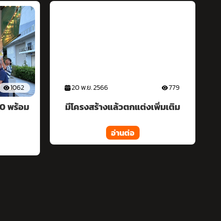
779
20 พ.ย. 2566
2194
ิ่มเติม
รีโนทเวทตกแต่งเพิ่มร้านหมูกระทะ
ออกมาสวยงามเรียบง่าย
อ่านต่อ