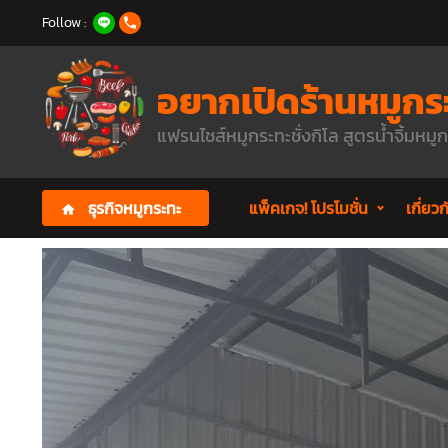
Follow :
อยากเปิดร้านหมูกร
แฟรนไชส์หมูกระทะชั่งกิโล สูตรน้ำจิ้มหมู
ธุรกิจหมูกระทะ
แพ็คเกจ! โปรโมชั่น
เกี่ยว