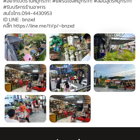
#อยากเปิดร้านหมูกระทะ #แฟรนไชส์หมูกระทะ #สอนสูตรหมูกระทะ
#รับบริหารร้านอาหาร
สนใจโทร.094-4430953
ID LINE : bnzxd
คลิ๊ก https://line.me/ti/p/~bnzxd