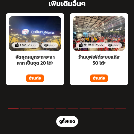
เพิ่มเติมอื่นๆ
3 ธ.ค. 2566
885
20 พ.ย. 2566
897
จัดชุดหมูกระทะอะลา
ร้านบุฟเฟ่ต์ระบบแก๊ส
คาท เป็นชุด 20 โต๊ะ
50 โต๊ะ
อ่านต่อ
อ่านต่อ
ดูทั้งหมด