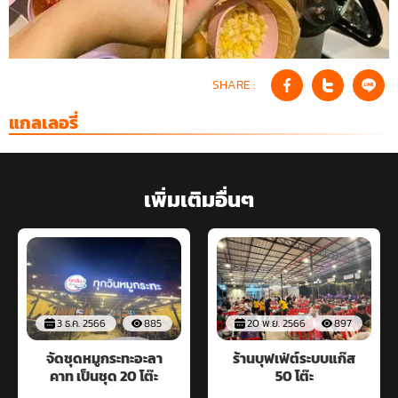
SHARE :
แกลเลอรี่
เพิ่มเติมอื่นๆ
3 ธ.ค. 2566
885
20 พ.ย. 2566
897
จัดชุดหมูกระทะอะลา
ร้านบุฟเฟ่ต์ระบบแก๊ส
คาท เป็นชุด 20 โต๊ะ
50 โต๊ะ