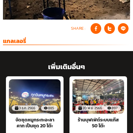
SHARE :
แกลเลอรี่
เพิ่มเติมอื่นๆ
3 ธ.ค. 2566
885
20 พ.ย. 2566
897
จัดชุดหมูกระทะอะลา
ร้านบุฟเฟ่ต์ระบบแก๊ส
คาท เป็นชุด 20 โต๊ะ
50 โต๊ะ